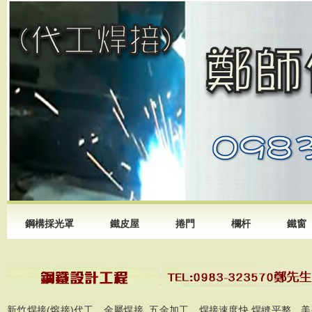
鋼構採光罩
鐵皮屋
捲門
欄杆
鐵窗
新竹焊接(熔接)代工，金屬焊接 ,五金加工，焊接速度快 焊縫平整、